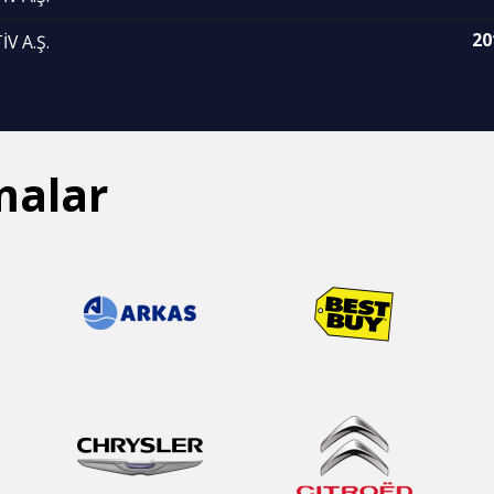
20
V A.Ş.
malar