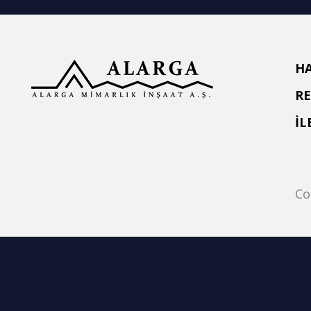
H
R
İL
Co