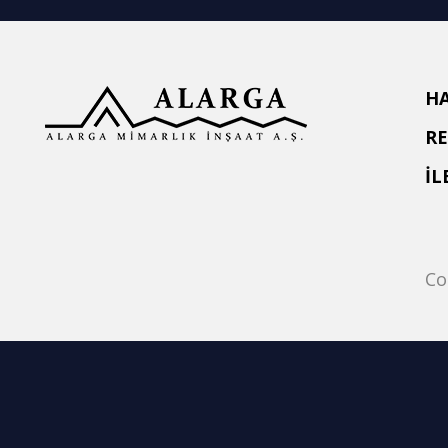
H
R
İL
Co