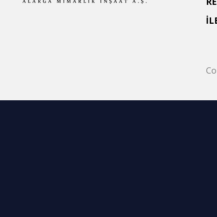
R
İL
Co