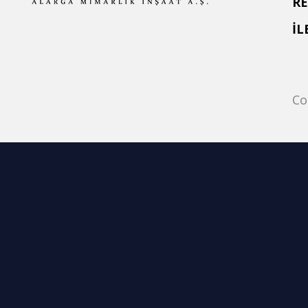
R
İL
Co