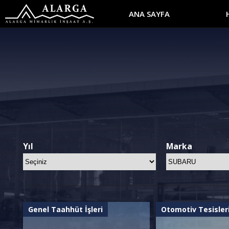
ANA SAYFA
Yıl
Marka
Genel Taahhüt İşleri
Otomotiv Tesisler