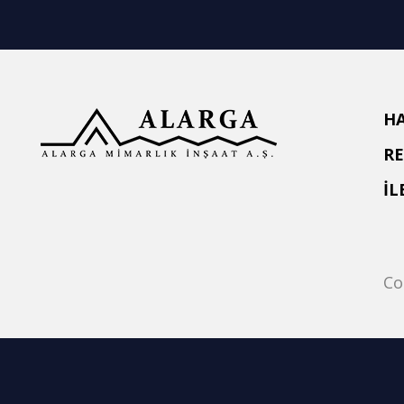
H
R
İL
Co