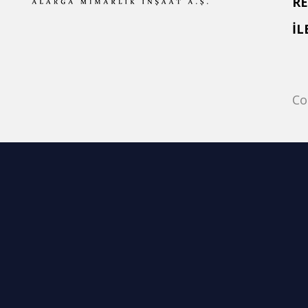
R
İL
Co